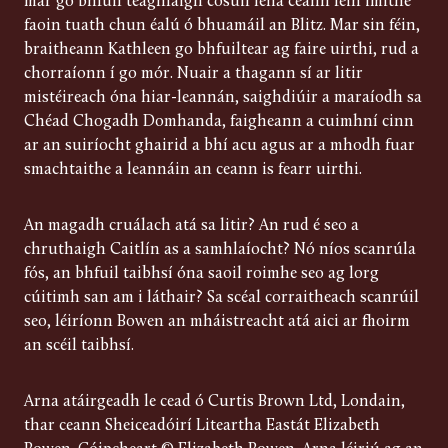
mar go bhfuil teaghlaigh cosúil lena ceann féin imithe
faoin tuath chun éalú ó bhuamáil an Blitz. Mar sin féin,
braitheann Kathleen go bhfuiltear ag faire uirthi, rud a
chorraíonn í go mór. Nuair a thagann sí ar litir
mistéireach óna hiar-leannán, saighdiúir a maraíodh sa
Chéad Chogadh Domhanda, faigheann a cuimhní cinn
ar an suiríocht ghairid a bhí acu agus ar a mhodh fuar
smachtaithe a leannáin an ceann is fearr uirthi.
An magadh cruálach atá sa litir? An rud é seo a
chruthaigh Caitlín as a samhlaíocht? Nó níos scanrúla
fós, an bhfuil taibhsí óna saoil roimhe seo ag lorg
cúitimh san am i láthair? Sa scéal corraitheach scanrúil
seo, léiríonn Bowen an mháistreacht atá aici ar fhoirm
an scéil taibhsí.
Arna atáirgeadh le cead ó Curtis Brown Ltd, Londain,
thar ceann Sheiceadóirí Liteartha Eastát Elizabeth