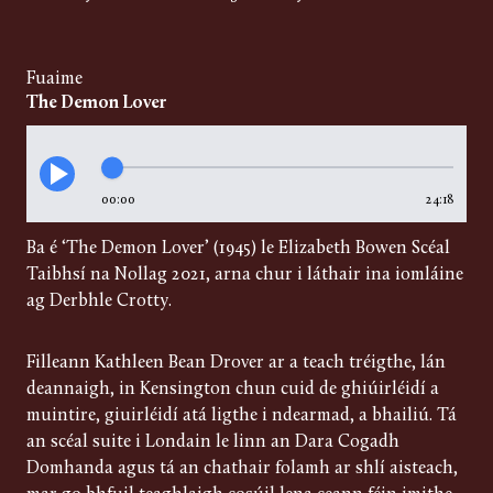
Fuaime
The Demon Lover
00:00
24:18
Ba é ‘The Demon Lover’ (1945) le Elizabeth Bowen Scéal
Taibhsí na Nollag 2021, arna chur i láthair ina iomláine
ag Derbhle Crotty.
Filleann Kathleen Bean Drover ar a teach tréigthe, lán
deannaigh, in Kensington chun cuid de ghiúirléidí a
muintire, giuirléidí atá ligthe i ndearmad, a bhailiú. Tá
an scéal suite i Londain le linn an Dara Cogadh
Domhanda agus tá an chathair folamh ar shlí aisteach,