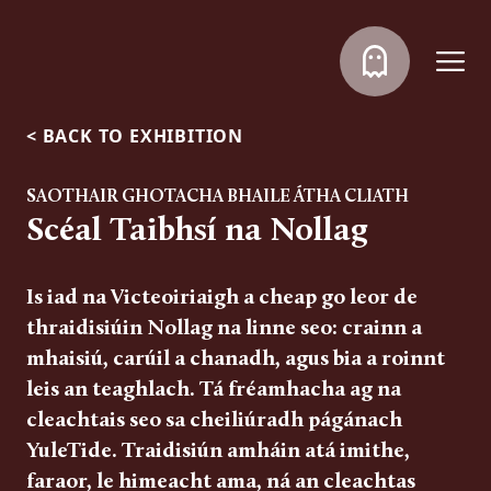
<
BACK TO EXHIBITION
SAOTHAIR GHOTACHA BHAILE ÁTHA CLIATH
Scéal Taibhsí na Nollag
Is iad na Victeoiriaigh a cheap go leor de
thraidisiúin Nollag na linne seo: crainn a
mhaisiú, carúil a chanadh, agus bia a roinnt
leis an teaghlach. Tá fréamhacha ag na
cleachtais seo sa cheiliúradh págánach
YuleTide. Traidisiún amháin atá imithe,
faraor, le himeacht ama, ná an cleachtas