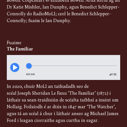
Bowen. Cóipcheart © Elizabeth Bowen. Arna léiriú ag an
Dr Katie Mishler, Ian Dunphy, agus Benedict Schlepper-
Connolly do RadioMoLI; ceol le Benedict Schlepper-
Connolly; fuaim le Ian Dunphy.
Fuaime
The Familiar
00:00
40:52
In 2020, chuir MoLI an taifeadadh seo de
scéal Joseph Sheridan Le Fanu ‘The Familiar’ (1872) i
láthair sa sean-traidisiún de scéalta taibhsí a insint um
Nollaig. Foilsíodh é ar dtús in 1847 mar ‘The Watcher’,
agus tá an scéal á chur i láthair anseo ag Michael James
Ford i leagan ciorraithe agus curtha in eagar.