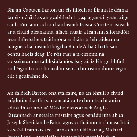
Bhí an Captaen Barton tar éis filledh ar Éirinn le déanaí
tar éis dó éirí as an gcabhlach i 1794, agus é i gceist aige
saol ciúin aonrach a chaitheamh feasta. Cuirtear isteach
ar a chuid pleananna, áfach, nuair a leanann slíomadóir
neamhfheicthe é tráthnóna amháin trí shráideanna
uaigneacha, neamhthógtha Bhaile Átha Cliath san
ochtú haois déag. De réir mar a n-éiríonn na
coiscéimeanna taibhsiúla níos bagraí, is léir go bhfuil
rud éigin faoin slíomadóir seo a chuireann duine éigin
eile i gcuimhne dó.
An éalóidh Barton óna stalcaire, nó an bhfuil a chuid
míghníomhartha san am atá caite chun teacht aniar
aduaidh air anois? Máistir Victeoiriach Angla-
Éireannach ar scéalta mistéire agus osnádúrtha ab ea
Joseph Sheridan Le Fanu, agus cothaíonn na himeachtaí
sa scéal teannais seo – arna chur i láthair ag Michael