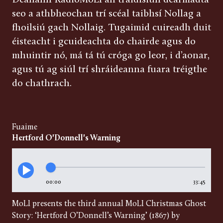
Déanann RadioMoLI an traidisiún dearmadta
seo a athbheochan trí scéal taibhsí Nollag a
fhoilsiú gach Nollaig. Tugaimid cuireadh duit
éisteacht i gcuideachta do chairde agus do
mhuintir nó, má tá tú cróga go leor, i d’aonar,
agus tú ag siúl trí shráideanna fuara tréigthe
do chathrach.
Fuaime
Hertford O'Donnell's Warning
00:00
33:45
MoLI presents the third annual MoLI Christmas Ghost
Story: ‘Hertford O’Donnell’s Warning’ (1867) by