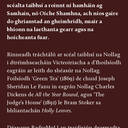
scéalta taibhsí a roinnt ní hamháin ag
Samhain, nó Oíche Shamhna, ach níos gaire
do ghrianstad an gheimhridh, nuair a
bhíonn na laethanta gearr agus na
hoícheanta fuar.
Rinneadh tráchtálú ar scéal taibhsí na Nollag
i dtréimhseacháin Victeoiriacha a d’fhoilsíodh
eagráin ar leith do shéasúr na Nollag.
Foilsíodh ‘Green Tea’ (1869) de chuid Joseph
Sheridan Le Fanu in eagrán Nollag Charles
Dickens de
All the Year Round
, agus ‘The
Judge’s House’ (1891) le Bram Stoker sa
bhliantachán
Holly Leaves.